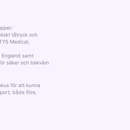
upper:
iskt tåtryck och
ATYS Medical,
, England samt
för säker och bekväm
okus för att kunna
port, både före,